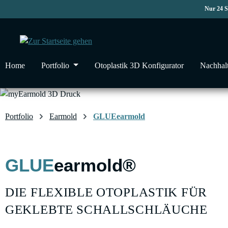
Nur 24 
 Hauptinhalt springen
Zur Suche springen
Zur Hauptnavigation springen
Home
Portfolio
Otoplastik 3D Konfigurator
Nachhalt
Portfolio
Earmold
GLUEearmold
GLUE
earmold®
DIE FLEXIBLE OTOPLASTIK FÜR
GEKLEBTE SCHALLSCHLÄUCHE